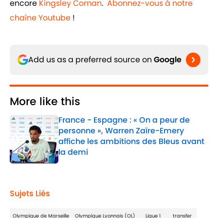
encore
Kingsley Coman
.
Abonnez-vous à notre
chaîne Youtube
!
Add us as a preferred source on
Google
More like this
France - Espagne : « On a peur de
personne », Warren Zaïre-Emery
affiche les ambitions des Bleus avant
la demi
Published by on Invalid Date
1 related articles loaded
Sujets Liés
Olympique de Marseille
Olympique Lyonnais (OL)
Ligue 1
transfer