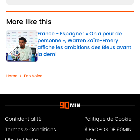
More like this
France - Espagne : « On a peur de
personne », Warren Zaïre-Emery
affiche les ambitions des Bleus avant
la demi
Published by on Invalid Date
1 related articles loaded
Home
/
Fan Voice
Confidentialité
Politique de Cookie
Termes & Conditions
À PROPOS DE 90MIN