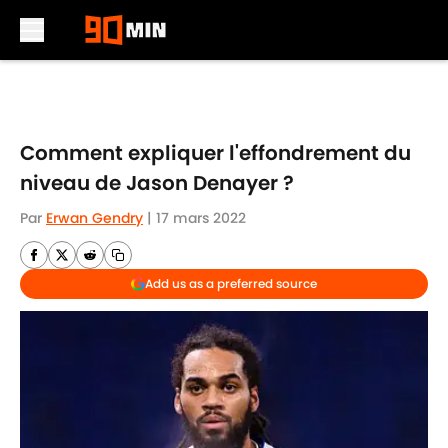
Skip to main content
Comment expliquer l'effondrement du
niveau de Jason Denayer ?
Par
Erwan Gendry
|
17 mars 2022
Add us as a preferred source