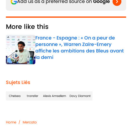
Add us as a preferred source on
Google
More like this
France - Espagne : « On a peur de
personne », Warren Zaïre-Emery
affiche les ambitions des Bleus avant
la demi
Published by on Invalid Date
1 related articles loaded
Sujets Liés
Chelsea
transfer
Alexis Amsellem
Davy Diamant
Home
/
Mercato