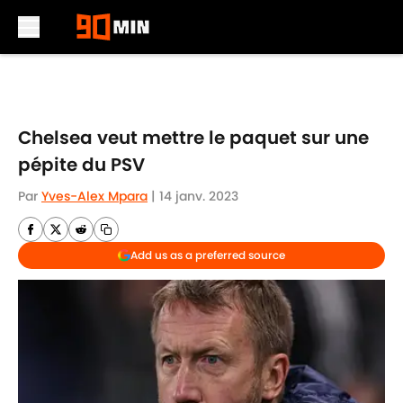
Skip to main content
Chelsea veut mettre le paquet sur une
pépite du PSV
Par
Yves-Alex Mpara
|
14 janv. 2023
Add us as a preferred source