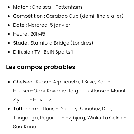
Match :
Chelsea - Tottenham
Compétition :
Carabao Cup (demi-finale aller)
Date :
Mercredi 5 janvier
Heure :
20h45
Stade :
Stamford Bridge (Londres)
Diffusion TV :
BeIN Sports 1
Les compos probables
Chelsea :
Kepa - Azpilicueta, T.Silva, Sarr -
Hudson-Odoi, Kovacic, Jorginho, Alonso - Mount,
Ziyech - Havertz.
Tottenham :
Lloris - Doherty, Sanchez, Dier,
Tanganga, Reguilon - Højbjerg, Winks, Lo Celso -
Son, Kane.