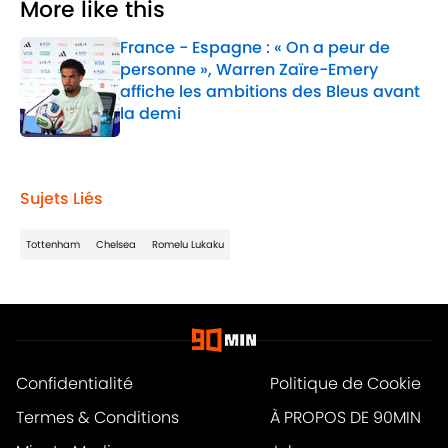
More like this
France - Espagne : « On a peur de
personne », Warren Zaïre-Emery
affiche les ambitions des Bleus avant
la demi
Published by on Invalid Date
1 related articles loaded
Sujets Liés
Tottenham
Chelsea
Romelu Lukaku
Confidentialité
Politique de Cookie
Termes & Conditions
À PROPOS DE 90MIN