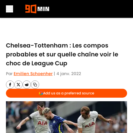
Skip to main content
Chelsea-Tottenham : Les compos
probables et sur quelle chaîne voir le
choc de League Cup
Par
Emilien Schoenher
|
4 janv. 2022
Add us as a preferred source