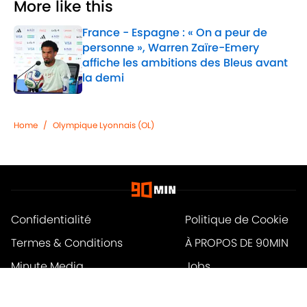
More like this
France - Espagne : « On a peur de
personne », Warren Zaïre-Emery
affiche les ambitions des Bleus avant
la demi
Published by on Invalid Date
1 related articles loaded
Home
/
Olympique Lyonnais (OL)
Confidentialité
Politique de Cookie
Termes & Conditions
À PROPOS DE 90MIN
Minute Media
Jobs
Déclaration d'accessibilité
A-Z Index