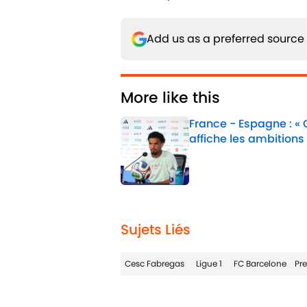
Add us as a preferred source
More like this
France - Espagne : «
affiche les ambitions
Published by on Invalid 
1 related articles loaded
Sujets Liés
Cesc Fabregas
Ligue 1
FC Barcelone
Pr