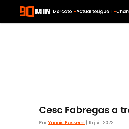
Mercato
Actualité
Ligue 1
Cham
Skip to main content
Cesc Fabregas a tro
Par
Yannis Passerel
|
15 juil. 2022