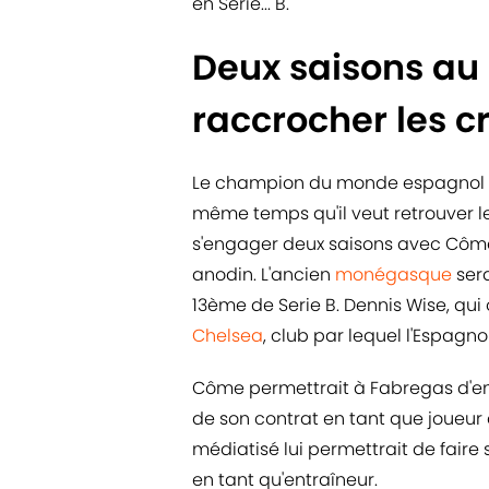
en Serie... B.
Deux saisons au
raccrocher les 
Le champion du monde espagnol pr
même temps qu'il veut retrouver le
s'engager deux saisons avec Côme 
anodin. L'ancien
monégasque
sera
13ème de Serie B. Dennis Wise, qu
Chelsea
, club par lequel l'Espagno
Côme permettrait à Fabregas d'emb
de son contrat en tant que joueur 
médiatisé lui permettrait de faire
en tant qu'entraîneur.