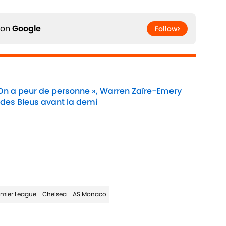
 on
Google
Follow
 On a peur de personne », Warren Zaïre-Emery
 des Bleus avant la demi
Date
emier League
Chelsea
AS Monaco