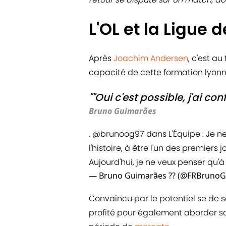
L'OL et la Ligue
Après
Joachim Andersen
, c'est a
capacité de cette formation lyon
""Oui c'est possible, j'ai co
Bruno Guimarães
.
@brunoog97
dans L'Équipe : Je n
l'histoire, à être l'un des premier
Aujourd'hui, je ne veux penser qu'à
— Bruno Guimarães ?? (@FRBruno
Convaincu par le potentiel se de se
profité pour également aborder s