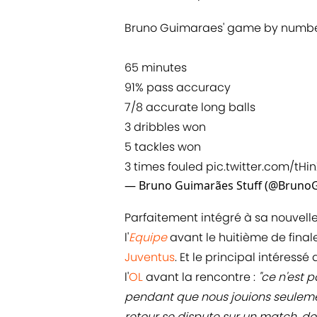
Bruno Guimaraes' game by numbe
65 minutes
91% pass accuracy
7/8 accurate long balls
3 dribbles won
5 tackles won
3 times fouled
pic.twitter.com/tHi
— Bruno Guimarães Stuff (@BrunoG
Parfaitement intégré à sa nouvelle 
l'
Equipe
avant le huitième de final
Juventus
. Et le principal intére
l'
OL
avant la rencontre :
"ce n'est 
pendant que nous jouions seulement
retour se dispute sur un match, don