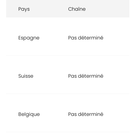
Pays
Chaîne
He
1h
Espagne
Pas déterminé
G
+2
1h
Suisse
Pas déterminé
G
+2
1h
Belgique
Pas déterminé
G
+2