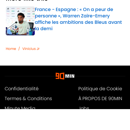
France - Espagne : « On a peur de
personne », Warren Zaïre-Emery
affiche les ambitions des Bleus avant
la demi
Published by on Invalid Date
1 related articles loaded
Home
/
Vinicius Jr
Confidentialité
Politique de Cookie
Termes & Conditions
À PROPOS DE 90MIN
Minute Media
Jobs
Déclaration d'accessibilité
A-Z Index
Cookies Settings