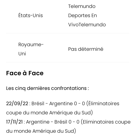
Telemundo
19
États-Unis
Deportes En
GM
VivoTelemundo
4
Royaume-
00
Pas déterminé
Uni
GM
Face à Face
Les cinq dernières confrontations :
22/09/22
: Brésil - Argentine 0 - 0 (Éliminatoires
coupe du monde Amérique du Sud)
17/11/21
: Argentine - Brésil 0 - 0 (Eliminatoires coupe
du monde Amérique du Sud)