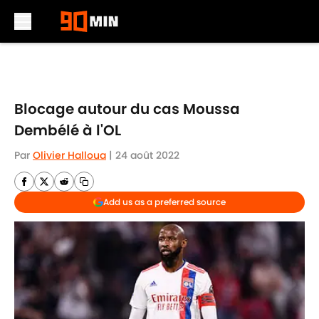
Skip to main content
Blocage autour du cas Moussa
Dembélé à l'OL
Par
Olivier Halloua
|
24 août 2022
Add us as a preferred source