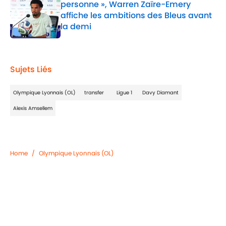
personne », Warren Zaïre-Emery
affiche les ambitions des Bleus avant
la demi
Published by on Invalid Date
1 related articles loaded
Sujets Liés
Olympique Lyonnais (OL)
transfer
Ligue 1
Davy Diamant
Alexis Amsellem
Home
/
Olympique Lyonnais (OL)
Confidentialité
Politique de Cookie