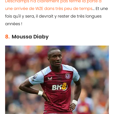
Deschamps n'a clairement pas fermé la porte à
une arrivée de WZE dans très peu de temps
... Et une
fois qu'il y sera, il devrait y rester de très longues
années !
8.
Moussa Diaby