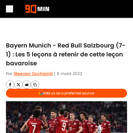
Skip to main content
Bayern Munich - Red Bull Salzbourg (7-
1) : Les 5 leçons à retenir de cette leçon
bavaroise
Par
Steeven Occhipinti
|
8 mars 2022
Add us as a preferred source