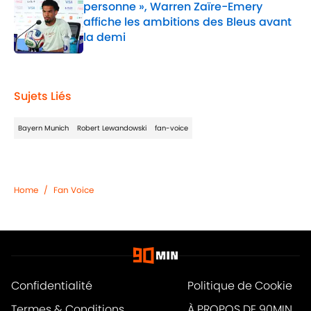
personne », Warren Zaïre-Emery
affiche les ambitions des Bleus avant
la demi
Published by on Invalid Date
1 related articles loaded
Sujets Liés
Bayern Munich
Robert Lewandowski
fan-voice
Home
/
Fan Voice
Confidentialité
Politique de Cookie
Termes & Conditions
À PROPOS DE 90MIN