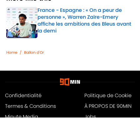
France - Espagne : « On a peur de
personne », Warren Zaïre-Emery
affiche les ambitions des Bleus avant
la demi
Published by on Invalid Date
1 related articles loaded
Home
/
Ballon d'Or
Confidentialité
Politique de Cookie
Termes & Conditions
À PROPOS DE 90MIN
Minute Media
Jobs
Déclaration d'accessibilité
A-Z Index
Cookies Settings