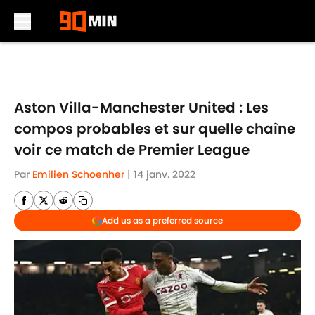
Skip to main content
Aston Villa-Manchester United : Les
compos probables et sur quelle chaîne
voir ce match de Premier League
Par
Emilien Schoenher
|
14 janv. 2022
Add us as a preferred source