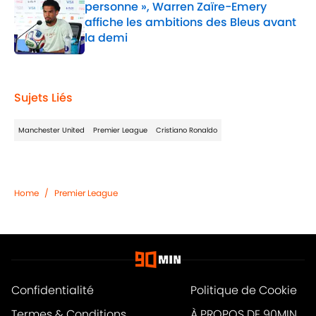
personne », Warren Zaïre-Emery
affiche les ambitions des Bleus avant
la demi
Published by on Invalid Date
1 related articles loaded
Sujets Liés
Manchester United
Premier League
Cristiano Ronaldo
Home
/
Premier League
Confidentialité
Politique de Cookie
Termes & Conditions
À PROPOS DE 90MIN