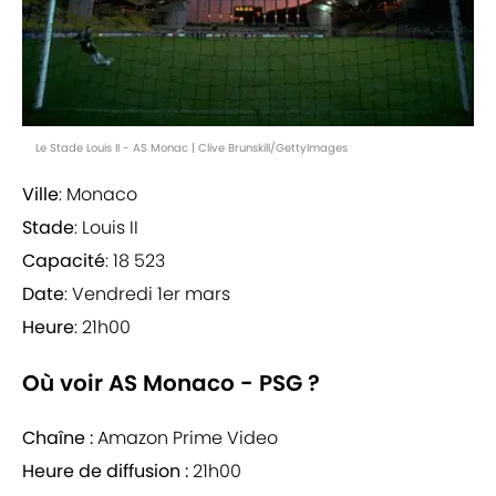
Le Stade Louis II - AS Monac | Clive Brunskill/GettyImages
Ville
: Monaco
Stade
: Louis II
Capacité
: 18 523
Date
: Vendredi 1er mars
Heure
: 21h00
Où voir AS Monaco - PSG ?
Chaîne :
Amazon Prime Video
Heure de diffusion :
21h00