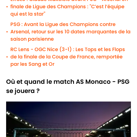
finale de Ligue des Champions : "C’est l’équipe
•
qui est la star"
PSG : Avant la Ligue des Champions contre
Arsenal, retour sur les 10 dates marquantes de la
•
saison parisienne
RC Lens - OGC Nice (3-1) : Les Tops et les Flops
de la finale de la Coupe de France, remportée
•
par les Sang et Or
Où et quand le match AS Monaco - PSG
se jouera ?