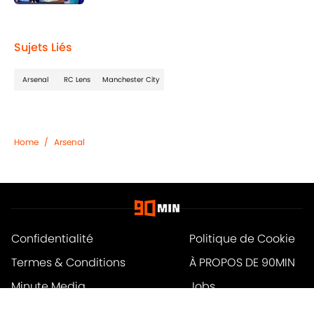
Published by on Invalid Date
1 related articles loaded
Sujets Liés
Arsenal
RC Lens
Manchester City
Home
/
Arsenal
Confidentialité
Politique de Cookie
Termes & Conditions
À PROPOS DE 90MIN
Minute Media
Jobs
Déclaration d'accessibilité
A-Z Index