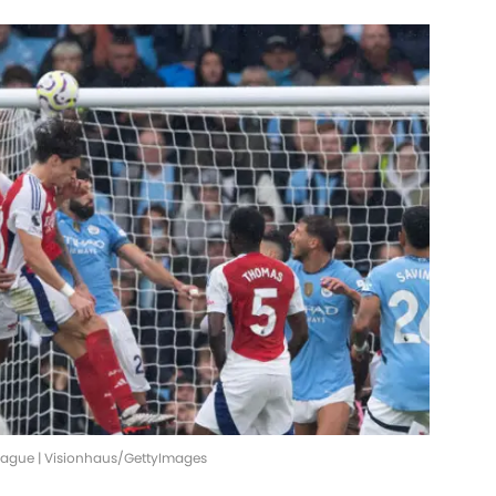
League | Visionhaus/GettyImages