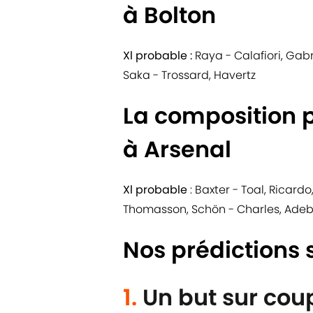
à Bolton
Xl probable :
Raya - Calafiori, Gabri
Saka - Trossard, Havertz
La composition 
à Arsenal
Xl probable
: Baxter - Toal, Ricard
Thomasson, Schön - Charles, Ade
Nos prédictions 
1.
Un but sur cou