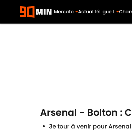
Mercato
Actualité
Ligue 1
Cham
Skip to main content
Arsenal - Bolton :
3e tour à venir pour Arsena