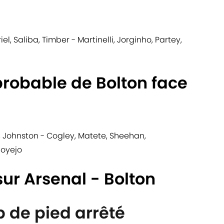
el, Saliba, Timber - Martinelli, Jorginho, Partey,
probable de Bolton face
o, Johnston - Cogley, Matete, Sheehan,
boyejo
sur Arsenal - Bolton
p de pied arrêté