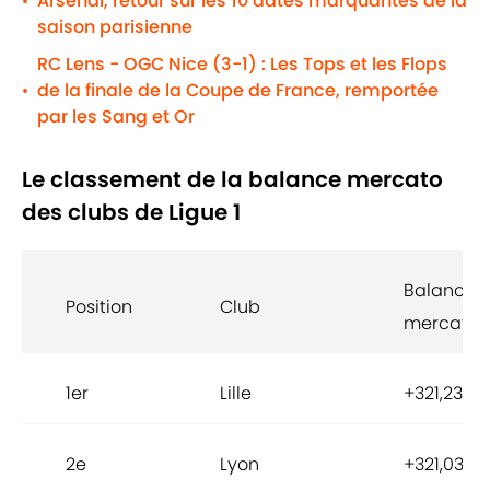
Arsenal, retour sur les 10 dates marquantes de la
•
saison parisienne
RC Lens - OGC Nice (3-1) : Les Tops et les Flops
de la finale de la Coupe de France, remportée
•
par les Sang et Or
Le classement de la balance mercato
des clubs de Ligue 1
Balance
Position
Club
mercato
1er
Lille
+321,23M
2e
Lyon
+321,03M