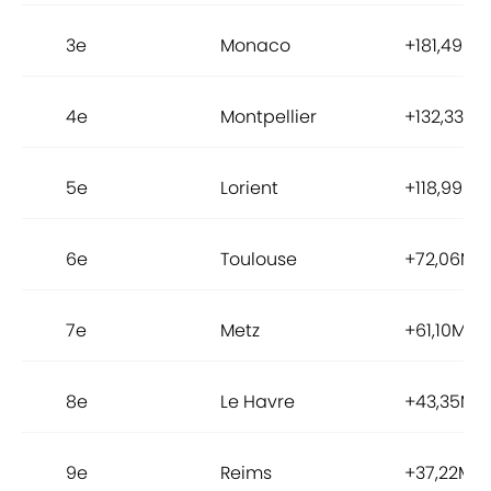
3e
Monaco
+181,49M€
4e
Montpellier
+132,33M
5e
Lorient
+118,99M€
6e
Toulouse
+72,06M€
7e
Metz
+61,10M€
8e
Le Havre
+43,35M€
9e
Reims
+37,22M€