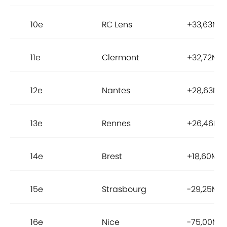
10e
RC Lens
+33,63M€
11e
Clermont
+32,72M€
12e
Nantes
+28,63M€
13e
Rennes
+26,46M€
14e
Brest
+18,60M€
15e
Strasbourg
-29,25M€
16e
Nice
-75,00M€