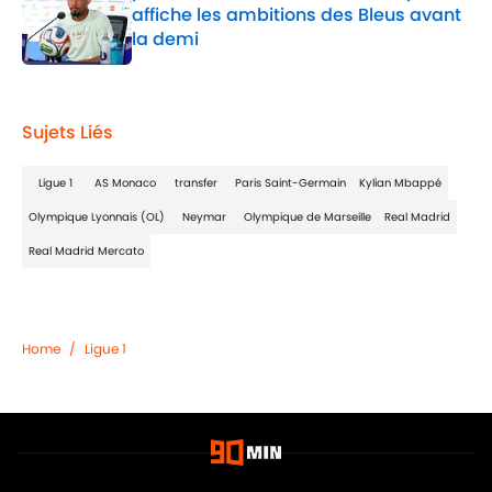
affiche les ambitions des Bleus avant
la demi
Published by on Invalid Date
1 related articles loaded
Sujets Liés
Ligue 1
AS Monaco
transfer
Paris Saint-Germain
Kylian Mbappé
Olympique Lyonnais (OL)
Neymar
Olympique de Marseille
Real Madrid
Real Madrid Mercato
Home
/
Ligue 1