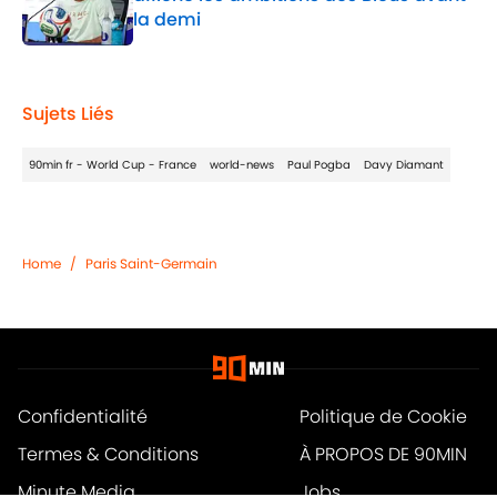
la demi
Published by on Invalid Date
1 related articles loaded
Sujets Liés
90min fr - World Cup - France
world-news
Paul Pogba
Davy Diamant
Home
/
Paris Saint-Germain
Confidentialité
Politique de Cookie
Termes & Conditions
À PROPOS DE 90MIN
Minute Media
Jobs