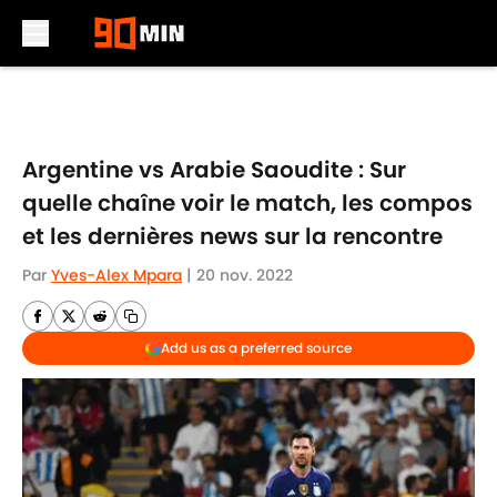
Skip to main content
Argentine vs Arabie Saoudite : Sur
quelle chaîne voir le match, les compos
et les dernières news sur la rencontre
Par
Yves-Alex Mpara
|
20 nov. 2022
Add us as a preferred source