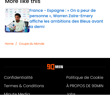
More like this
France - Espagne : « On a peur de
personne », Warren Zaïre-Emery
affiche les ambitions des Bleus avant
la demi
Published by on Invalid Date
1 related articles loaded
Home
/
Coupe du Monde
Confidentialité
Politique de Cookie
Termes & Conditions
À PROPOS DE 90MIN
Minute Media
Jobs
Déclaration d'accessibilité
A-Z Index