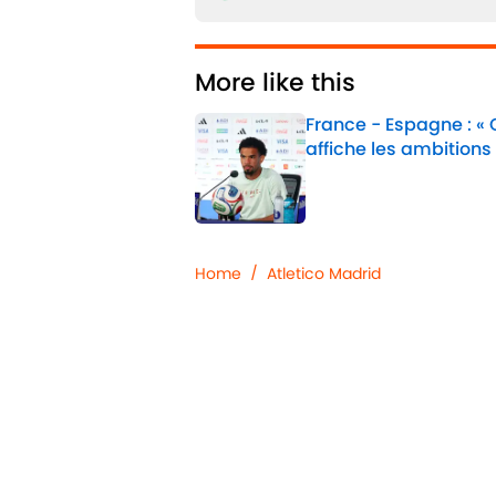
More like this
France - Espagne : «
affiche les ambitions
Published by on Invalid 
1 related articles loaded
Home
/
Atletico Madrid
Confidentialité
Politique d
Jobs
Déclaratio