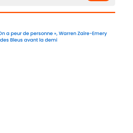
 On a peur de personne », Warren Zaïre-Emery
 des Bleus avant la demi
Date
e Cookie
Termes &
À P
Conditions
90M
n
A-Z Index
Cook