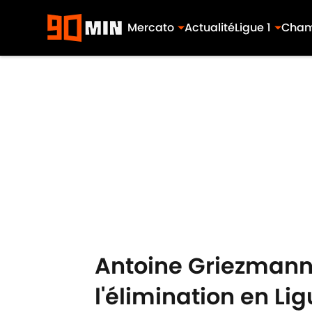
Mercato
Actualité
Ligue 1
Cham
Skip to main content
Antoine Griezmann
l'élimination en L