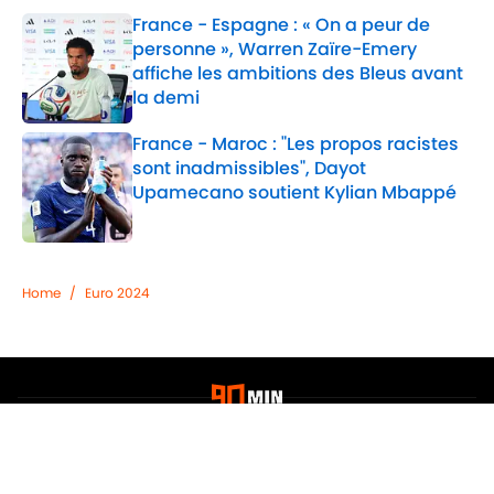
France - Espagne : « On a peur de
personne », Warren Zaïre-Emery
affiche les ambitions des Bleus avant
la demi
Published by on Invalid Date
France - Maroc : "Les propos racistes
sont inadmissibles", Dayot
Upamecano soutient Kylian Mbappé
Published by on Invalid Date
2 related articles loaded
Home
/
Euro 2024
Confidentialité
Politique de Cookie
Termes & Conditions
À PROPOS DE 90MIN