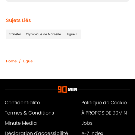
Sujets Liés
transfer
Olympique de Marseille
Ligue 1
Home
/
Ligue 1
Confidentialité
Politique de Cookie
Termes & Conditions
À PROPOS DE 90MIN
Minute Media
Jobs
Déclaration d'accessibilité
A-Z Index