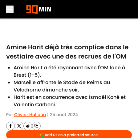
Skip to main content
Amine Harit déjà très complice dans le
vestiaire avec une des recrues de l'OM
Amine Harit a été rayonnant avec l'OM face à
Brest (1-5).
Marseille affronte le Stade de Reims au
Vélodrome dimanche soir.
Harit est en concurrence avec Ismaël Koné et
Valentin Carboni.
Par
Olivier Halloua
|
25 août 2024
Add us as a preferred source