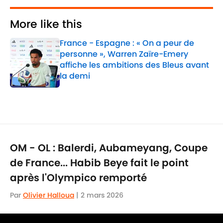
More like this
France - Espagne : « On a peur de
personne », Warren Zaïre-Emery
affiche les ambitions des Bleus avant
la demi
Published by on Invalid Date
1 related articles loaded
OM - OL : Balerdi, Aubameyang, Coupe
de France... Habib Beye fait le point
après l'Olympico remporté
Par
Olivier Halloua
|
2 mars 2026