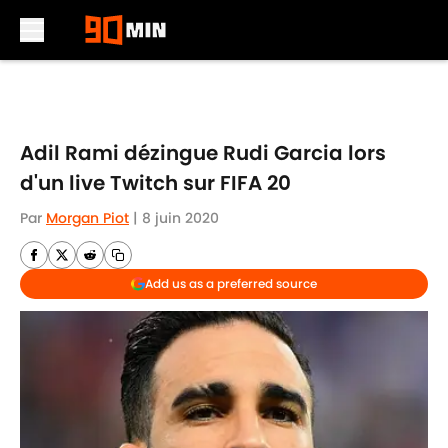
Skip to main content
Adil Rami dézingue Rudi Garcia lors
d'un live Twitch sur FIFA 20
Par
Morgan Piot
|
8 juin 2020
Add us as a preferred source