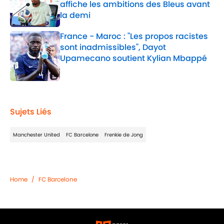
affiche les ambitions des Bleus avant
la demi
Published by on Invalid Date
France - Maroc : "Les propos racistes
sont inadmissibles", Dayot
Upamecano soutient Kylian Mbappé
Published by on Invalid Date
2 related articles loaded
Sujets Liés
Manchester United
FC Barcelone
Frenkie de Jong
Home
/
FC Barcelone