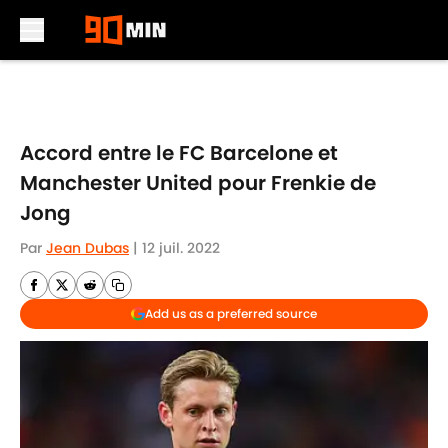
Skip to main content
Accord entre le FC Barcelone et
Manchester United pour Frenkie de
Jong
Par
Jean Dubas
|
12 juil. 2022
Add us as a preferred source