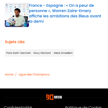
France - Espagne : « On a peur de
personne », Warren Zaïre-Emery
affiche les ambitions des Bleus avant
la demi
Published by on Invalid Date
1 related articles loaded
Sujets Liés
Paris Saint-Germain
Davy Diamant
Alexis Amsellem
Home
/
Ligue des Champions
Confidentialité
Politique de Cookie