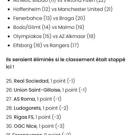
Athletic Bilbao (11) vs Viktoria Plzen (22)
Hoffenheim (12) vs Manchester United (21)
Fenerbahce (13) vs Braga (20)
Bodo/Glimt (14) vs Malmo (19)
Olympiakos (15) vs AZ Alkmaar (18)
Elfsborg (16) vs Rangers (17)
Ils seraient éliminés si le classement était stoppé
ici !
25.
Real Sociedad
, 1 point (-1)
26.
Union Saint-Gilloise
, 1 point (-1)
27.
AS Roma
, 1 point (-1)
28.
Ludogorets
, 1 point (-2)
29.
Rigas FS
, 1 point (-3)
30.
OGC Nice
, 1 point (-3)