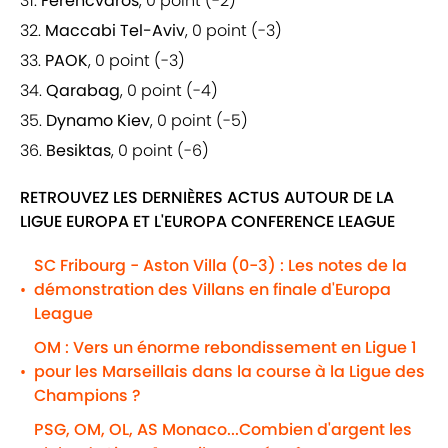
31.
Ferencvaros
, 0 point (-2)
32.
Maccabi Tel-Aviv
, 0 point (-3)
33.
PAOK
, 0 point (-3)
34.
Qarabag
, 0 point (-4)
35.
Dynamo Kiev
, 0 point (-5)
36.
Besiktas
, 0 point (-6)
RETROUVEZ LES DERNIÈRES ACTUS AUTOUR DE LA
LIGUE EUROPA ET L'EUROPA CONFERENCE LEAGUE
SC Fribourg - Aston Villa (0-3) : Les notes de la
démonstration des Villans en finale d'Europa
•
League
OM : Vers un énorme rebondissement en Ligue 1
pour les Marseillais dans la course à la Ligue des
•
Champions ?
PSG, OM, OL, AS Monaco...Combien d'argent les