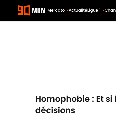
Mercato
Actualité
Ligue 1
Cham
Skip to main content
Homophobie : Et si 
décisions