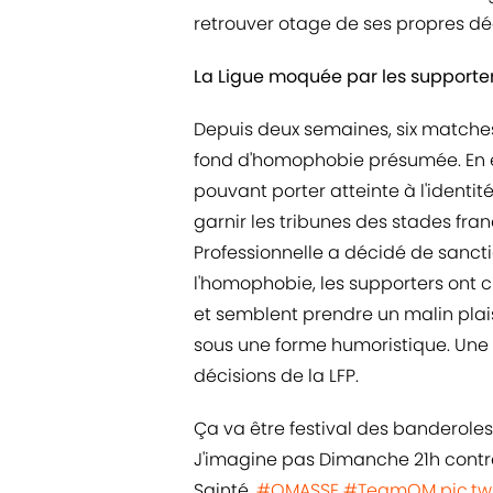
retrouver otage de ses propres déc
La Ligue moquée par les supporters
Depuis deux semaines, six match
fond d'homophobie présumée. En e
pouvant porter atteinte à l'identi
garnir les tribunes des stades fra
Professionnelle a décidé de sancti
l'homophobie, les supporters ont 
et semblent prendre un malin plai
sous une forme humoristique. Une m
décisions de la LFP.
Ça va être festival des banderoles 
J'imagine pas Dimanche 21h contr
Sainté.
#OMASSE
#TeamOM
pic.t