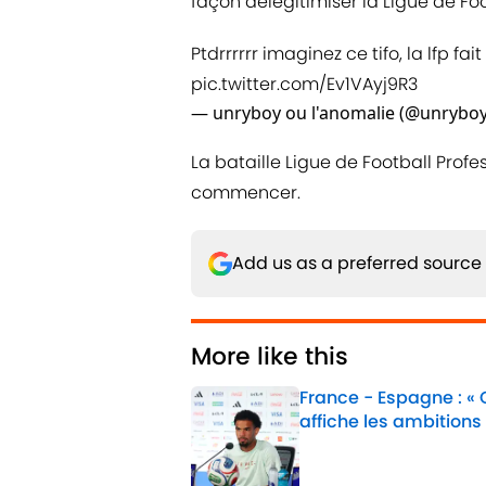
façon délégitimiser la Ligue de Foo
Ptdrrrrrr imaginez ce tifo, la lf
pic.twitter.com/Ev1VAyj9R3
— unryboy ou l'anomalie (@unrybo
La bataille Ligue de Football Prof
commencer.
Add us as a preferred source
More like this
France - Espagne : «
affiche les ambitions
Published by on Invalid 