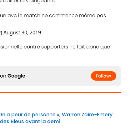
tball et ses dirigeants.
p fait un avc le match ne commence même pas
y)
August 30, 2019
essionnelle contre supporters ne fait donc que
 on
Google
Follow
 On a peur de personne », Warren Zaïre-Emery
 des Bleus avant la demi
Date