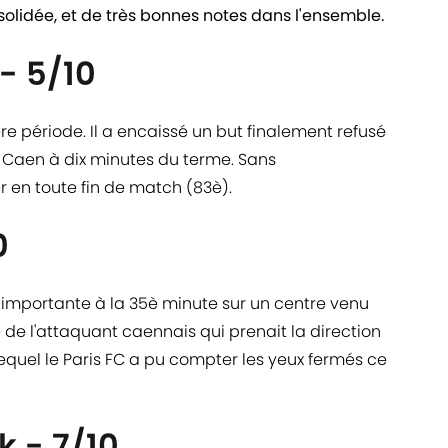
solidée, et de très bonnes notes dans l'ensemble.
- 5/10
e période. Il a encaissé un but finalement refusé
M Caen à dix minutes du terme. Sans
r en toute fin de match (83è).
0
importante à la 35è minute sur un centre venu
e de l'attaquant caennais qui prenait la direction
r lequel le Paris FC a pu compter les yeux fermés ce
k - 7/10