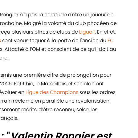
 Rongier n'a pas la certitude d'être un joueur de
 prochaine. Malgré la volonté du club phocéen de
 reçu plusieurs offres de clubs de
Ligue 1
. En effet,
s
sont venus toquer à la porte de l'ancien du
FC
. Attaché à l’OM et conscient de ce qu’il doit au
bre.
ransmis une première offre de prolongation pour
2026. Petit hic, le Marseillais et son clan ont
 évoluer en
Ligue des Champions
sous les ordres
errain réclame en parallèle une revalorisation
issement mérite d’être reconnu, selon les
rançais.
: "
Valentin Rongier est