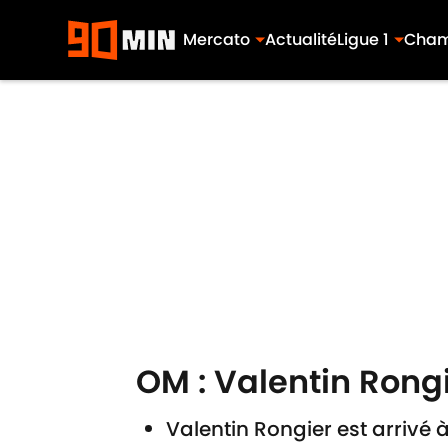
Mercato
Actualité
Ligue 1
Cham
Skip to main content
OM : Valentin Rongi
Valentin Rongier est arrivé à 