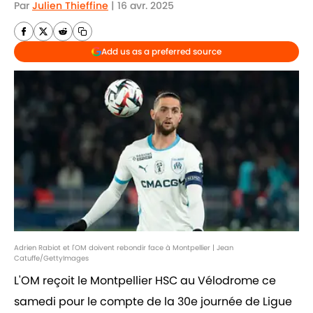
Par
Julien Thieffine
|
16 avr. 2025
Add us as a preferred source
Adrien Rabiot et l'OM doivent rebondir face à Montpellier | Jean
Catuffe/GettyImages
L'OM reçoit le Montpellier HSC au Vélodrome ce
samedi pour le compte de la 30e journée de Ligue