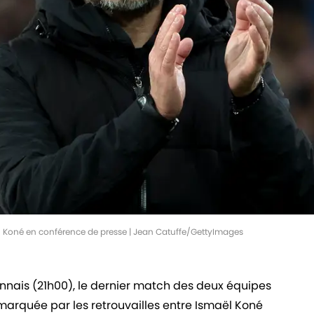
aël Koné en conférence de presse | Jean Catuffe/GettyImages
ennais (21h00), le dernier match des deux équipes
 marquée par les retrouvailles entre Ismaël Koné