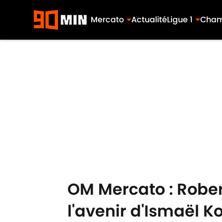
Mercato
Actualité
Ligue 1
Cham
Skip to main content
OM Mercato : Robert
l'avenir d'Ismaël K