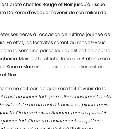
 est prêté chez les Rouge et Noir jusqu'à l'issue
rto De Zerbi d'évoquer l'avenir de son milieu de
êter ses héros à l'occasion de l'ultime journée de
s. En effet, les festivités seront au rendez-vous
oché la semaine passé leur qualification pour la
ochaine. Mais cette affiche face aux Bretons sera
ël Koné à Marseille. Le milieu canadien est en
 et Noir.
même ne sait pas de quoi sera fait l'avenir de la
? C’est un joueur fort qui malheureusement a été
ille et il a eu du mal à trouver sa place, mais
ualité. On le voit avec Benatia, même quand il
 joueur fort. On verra maintenant ce qu’il en
artient au club
", a ainsi déclaré l'Italien en