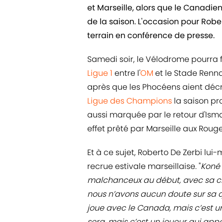
et Marseille, alors que le Canadien
de la saison. L'occasion pour Robe
terrain en conférence de presse.
Samedi soir, le Vélodrome pourra f
Ligue 1
entre l'
OM
et le Stade Rennai
après que les Phocéens aient décr
Ligue des Champions
la saison pr
aussi marquée par le retour d'Isma
effet prêté par Marseille aux Rouge
Et à ce sujet, Roberto De Zerbi lui-
recrue estivale marseillaise. "
Koné 
malchanceux au début, avec sa chev
nous n’avons aucun doute sur sa q
joue avec le Canada, mais c’est un
sera, mais c’est un joueur qui app