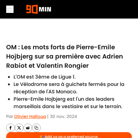
Skip to main content
OM : Les mots forts de Pierre-Emile
Hojbjerg sur sa première avec Adrien
Rabiot et Valentin Rongier
L'OM est 3ème de Ligue 1.
Le Vélodrome sera à guichets fermés pour la
réception de l'AS Monaco.
Pierre-Emile Hojbjerg est l'un des leaders
marseillais dans le vestiaire et sur le terrain.
Par
Olivier Halloua
|
30 nov. 2024
Add us as a preferred source