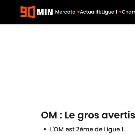
Mercato
Actualité
Ligue 1
Cham
Skip to main content
OM : Le gros avert
L'OM est 2ème de Ligue 1.