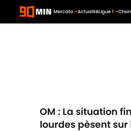
Mercato
Actualité
Ligue 1
Cham
Skip to main content
OM : La situation f
lourdes pèsent sur 