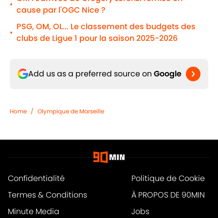
•
cause par l'OGC Nice ?
PSG, OM, OL... Le classement des budgets des
•
clubs de Ligue 1 pour la saison 2025-2026
Add us as a preferred source on
Google
Home
/
Olympique de Marseille
Confidentialité
Politique de Cookie
Termes & Conditions
À PROPOS DE 90MIN
Minute Media
Jobs