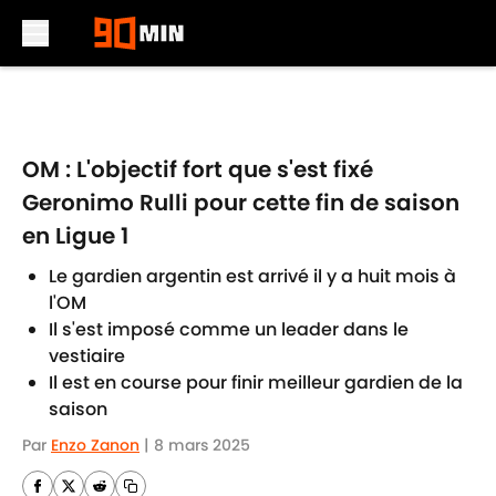
Skip to main content
OM : L'objectif fort que s'est fixé
Geronimo Rulli pour cette fin de saison
en Ligue 1
Le gardien argentin est arrivé il y a huit mois à
l'OM
Il s'est imposé comme un leader dans le
vestiaire
Il est en course pour finir meilleur gardien de la
saison
Par
Enzo Zanon
|
8 mars 2025