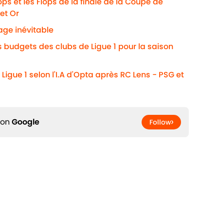
ps et les Flops de la finale de la Coupe de
et Or
age inévitable
s budgets des clubs de Ligue 1 pour la saison
Ligue 1 selon l'I.A d'Opta après RC Lens - PSG et
 on
Google
Follow