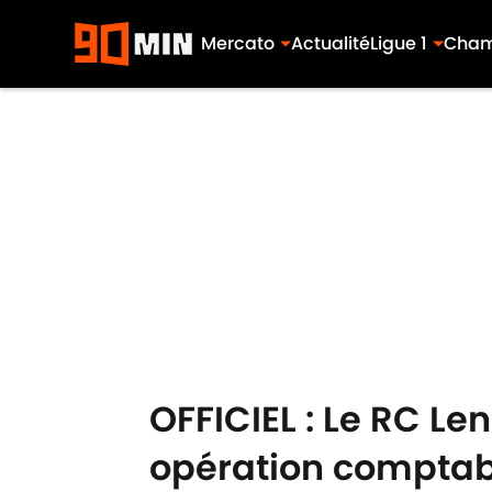
Mercato
Actualité
Ligue 1
Cham
Skip to main content
OFFICIEL : Le RC Le
opération comptabl