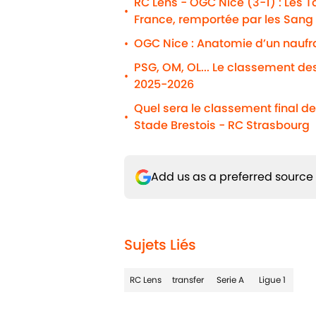
RC Lens - OGC Nice (3-1) : Les To
•
France, remportée par les Sang 
OGC Nice : Anatomie d’un naufr
•
PSG, OM, OL... Le classement de
•
2025-2026
Quel sera le classement final de 
•
Stade Brestois - RC Strasbourg
Add us as a preferred source
Sujets Liés
RC Lens
transfer
Serie A
Ligue 1