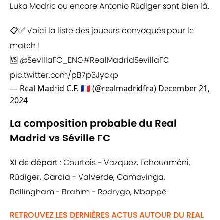
Luka Modric ou encore Antonio Rüdiger sont bien là.
📋✅ Voici la liste des joueurs convoqués pour le
match !
🆚
@SevillaFC_ENG
#RealMadridSevillaFC
pic.twitter.com/pB7p3Jyckp
— Real Madrid C.F. 🇫🇷 (@realmadridfra)
December 21,
2024
La composition probable du Real
Madrid vs Séville FC
XI de départ
: Courtois - Vazquez, Tchouaméni,
Rüdiger, Garcia - Valverde, Camavinga,
Bellingham - Brahim - Rodrygo, Mbappé
RETROUVEZ LES DERNIÈRES ACTUS AUTOUR DU REAL