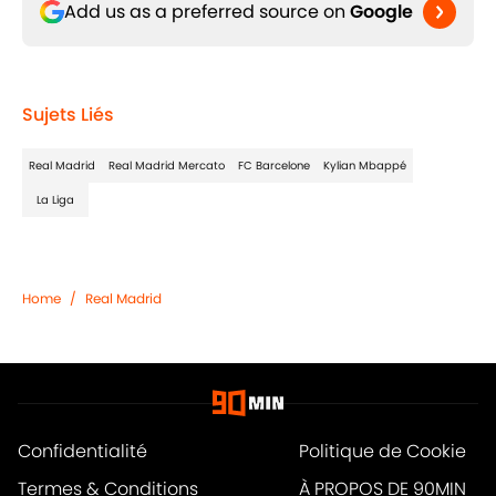
Add us as a preferred source on
Google
Sujets Liés
Real Madrid
Real Madrid Mercato
FC Barcelone
Kylian Mbappé
La Liga
Home
/
Real Madrid
Confidentialité
Politique de Cookie
Termes & Conditions
À PROPOS DE 90MIN