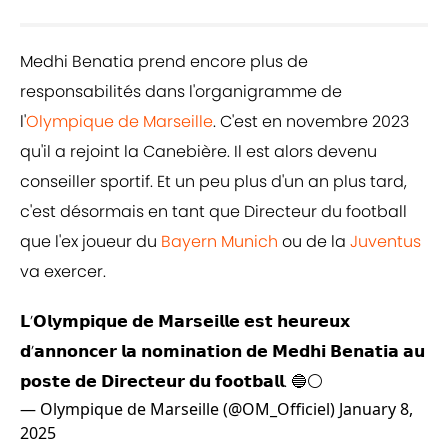
Medhi Benatia prend encore plus de
responsabilités dans l'organigramme de
l'
Olympique de Marseille
. C'est en novembre 2023
qu'il a rejoint la Canebière. Il est alors devenu
conseiller sportif. Et un peu plus d'un an plus tard,
c'est désormais en tant que Directeur du football
que l'ex joueur du
Bayern Munich
ou de la
Juventus
va exercer.
𝗟’𝗢𝗹𝘆𝗺𝗽𝗶𝗾𝘂𝗲 𝗱𝗲 𝗠𝗮𝗿𝘀𝗲𝗶𝗹𝗹𝗲 𝗲𝘀𝘁 𝗵𝗲𝘂𝗿𝗲𝘂𝘅
𝗱’𝗮𝗻𝗻𝗼𝗻𝗰𝗲𝗿 𝗹𝗮 𝗻𝗼𝗺𝗶𝗻𝗮𝘁𝗶𝗼𝗻 𝗱𝗲 𝗠𝗲𝗱𝗵𝗶 𝗕𝗲𝗻𝗮𝘁𝗶𝗮 𝗮𝘂
𝗽𝗼𝘀𝘁𝗲 𝗱𝗲 𝗗𝗶𝗿𝗲𝗰𝘁𝗲𝘂𝗿 𝗱𝘂 𝗳𝗼𝗼𝘁𝗯𝗮𝗹𝗹. 🔵⚪️
— Olympique de Marseille (@OM_Officiel)
January 8,
2025