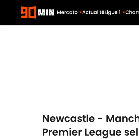
Mercato
Actualité
Ligue 1
Cham
Skip to main content
Newcastle - Manche
Premier League selo