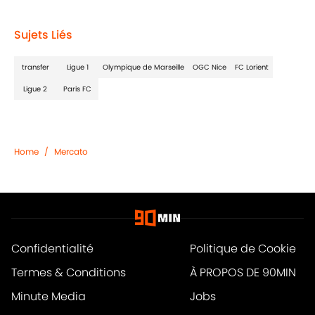
Sujets Liés
transfer
Ligue 1
Olympique de Marseille
OGC Nice
FC Lorient
Ligue 2
Paris FC
Home
/
Mercato
Confidentialité
Politique de Cookie
Termes & Conditions
À PROPOS DE 90MIN
Minute Media
Jobs