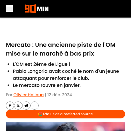
Skip to main content
Mercato : Une ancienne piste de l'OM
mise sur le marché à bas prix
L'OM est 2ème de Ligue 1.
Pablo Longoria avait coché le nom d'un jeune
attaquant pour renforcer le club.
Le mercato rouvre en janvier.
Par
Olivier Halloua
|
12 déc. 2024
Add us as a preferred source