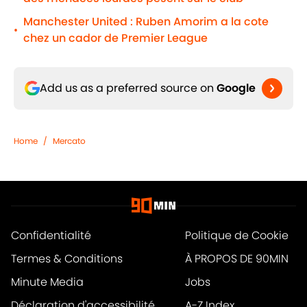
Manchester United : Ruben Amorim a la cote
•
chez un cador de Premier League
Add us as a preferred source on
Google
Home
/
Mercato
Confidentialité
Politique de Cookie
Termes & Conditions
À PROPOS DE 90MIN
Minute Media
Jobs
Déclaration d'accessibilité
A-Z Index