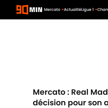
Mercato
Actualité
Ligue 1
Cham
Skip to main content
Mercato : Real Madr
décision pour son 