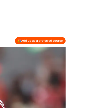
.
Add us as a preferred source