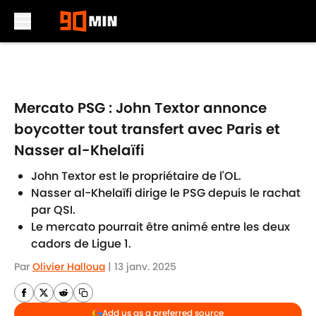
Skip to main content
Mercato PSG : John Textor annonce
boycotter tout transfert avec Paris et
Nasser al-Khelaïfi
John Textor est le propriétaire de l'OL.
Nasser al-Khelaïfi dirige le PSG depuis le rachat
par QSI.
Le mercato pourrait être animé entre les deux
cadors de Ligue 1.
Par
Olivier Halloua
|
13 janv. 2025
Add us as a preferred source