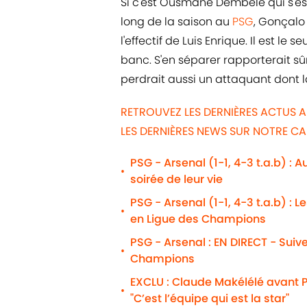
Si c'est Ousmane Dembélé qui s'es
long de la saison au
PSG
, Gonçalo
l'effectif de Luis Enrique. Il est le s
banc. S'en séparer rapporterait sû
perdrait aussi un attaquant dont l
RETROUVEZ LES DERNIÈRES ACTUS A
LES DERNIÈRES NEWS SUR NOTRE C
PSG - Arsenal (1-1, 4-3 t.a.b) : 
•
soirée de leur vie
PSG - Arsenal (1-1, 4-3 t.a.b) : 
•
en Ligue des Champions
PSG - Arsenal : EN DIRECT - Suiv
•
Champions
EXCLU : Claude Makélélé avant P
•
"C’est l’équipe qui est la star"