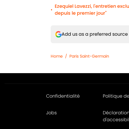
Ezequiel Lavezzi, l'entretien excl
•
depuis le premier jour"
Add us as a preferred source
Home
/
Paris Saint-Germain
Confidentialité
Politique d
Jobs
Déclaratio
d'accessibil