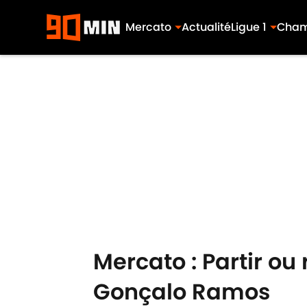
Mercato
Actualité
Ligue 1
Cham
Skip to main content
Mercato : Partir ou 
Gonçalo Ramos