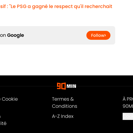
usif : "Le PSG a gagné le respect qu'il recherchait
 on
Google
Follow
e Cookie
Termes &
À P
Conditions
90M
n
A-Z Index
Cook
ité