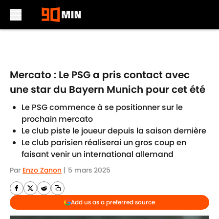
Skip to main content
Mercato : Le PSG a pris contact avec
une star du Bayern Munich pour cet été
Le PSG commence à se positionner sur le
prochain mercato
Le club piste le joueur depuis la saison dernière
Le club parisien réaliserai un gros coup en
faisant venir un international allemand
Par
Enzo Zanon
|
5 mars 2025
Add us as a preferred source