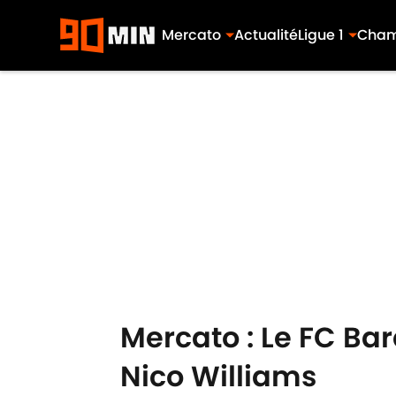
Mercato
Actualité
Ligue 1
Cham
Skip to main content
Mercato : Le FC Ba
Nico Williams