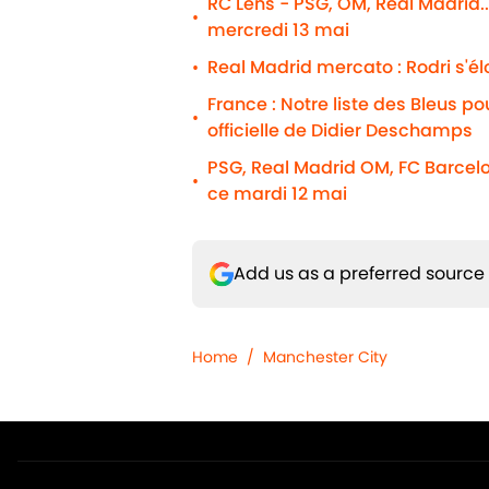
RC Lens - PSG, OM, Real Madrid..
•
mercredi 13 mai
Real Madrid mercato : Rodri s'é
•
France : Notre liste des Bleus p
•
officielle de Didier Deschamps
PSG, Real Madrid OM, FC Barcelo
•
ce mardi 12 mai
Add us as a preferred source
Home
/
Manchester City