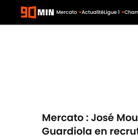
Mercato
Actualité
Ligue 1
Cham
Skip to main content
Mercato : José Mou
Guardiola en recru