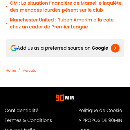
OM : La situation financière de Marseille inquiète,
•
des menaces lourdes pèsent sur le club
Manchester United : Ruben Amorim a la cote
•
chez un cador de Premier League
Add us as a preferred source on
Google
Home
/
Mercato
Confidentialité
Politique de Cookie
Termes & Conditions
À PROPOS DE 90MIN