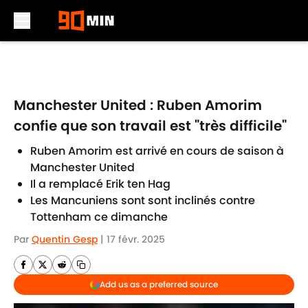
Skip to main content
Manchester United : Ruben Amorim
confie que son travail est "très difficile"
Ruben Amorim est arrivé en cours de saison à
Manchester United
Il a remplacé Erik ten Hag
Les Mancuniens sont sont inclinés contre
Tottenham ce dimanche
Par
Quentin Gesp
|
17 févr. 2025
Add us as a preferred source