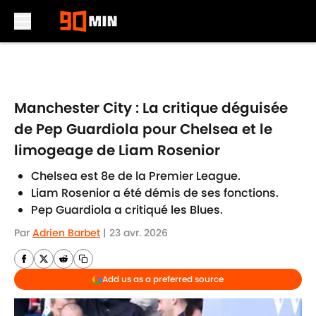
Skip to main content
Manchester City : La critique déguisée
de Pep Guardiola pour Chelsea et le
limogeage de Liam Rosenior
Chelsea est 8e de la Premier League.
Liam Rosenior a été démis de ses fonctions.
Pep Guardiola a critiqué les Blues.
Par
Adrien Barbet
|
23 avr. 2026
Add us as a preferred source